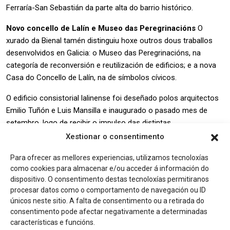
Ferraría-San Sebastián da parte alta do barrio histórico.
Novo concello de Lalín e Museo das Peregrinacións
O
xurado da Bienal tamén distinguiu hoxe outros dous traballos
desenvolvidos en Galicia: o Museo das Peregrinacións, na
categoría de reconversión e reutilización de edificios; e a nova
Casa do Concello de Lalín, na de símbolos cívicos.
O edificio consistorial lalinense foi deseñado polos arquitectos
Emilio Tuñón e Luis Mansilla e inaugurado o pasado mes de
setembro, logo de recibir o impulso das distintas
administracións, en particular de diferentes departamentos da
Xestionar o consentimento
Xunta de Galicia. Ademais de ofrecer mais e mellores servizos
Para ofrecer as mellores experiencias, utilizamos tecnoloxías
municipais os cidadáns, estase a converter tamén nun referente
como cookies para almacenar e/ou acceder á información do
arquitectónico da vila.
dispositivo. O consentimento destas tecnoloxías permitiranos
procesar datos como o comportamento de navegación ou ID
En canto ao Museo das Peregrinacións, obra do arquitecto
únicos neste sitio. A falta de consentimento ou a retirada do
Manuel Gallego Jorreto, é, segundo a Bienal, “un camiño cara
consentimento pode afectar negativamente a determinadas
unha visión de Santiago e da Catedral que aproveita o existente
características e funcións.
e é respectuosa co entorno”.