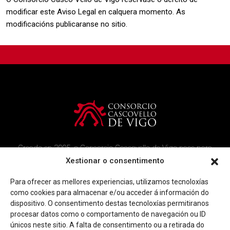
modificar este Aviso Legal en calquera momento. As
modificacións publicaranse no sitio.
Creado en 2005, o Consorcio Cascovello de Vigo nace para
atender aos veciños do casco histórico, creando un ambicioso
Xestionar o consentimento
programa de rehabilitación e recuperación urbana na área.
Para ofrecer as mellores experiencias, utilizamos tecnoloxías
Imaxe corporativa
Contacto
como cookies para almacenar e/ou acceder á información do
dispositivo. O consentimento destas tecnoloxías permitiranos
procesar datos como o comportamento de navegación ou ID
Facebook
Twitter
Youtube
Instagram
únicos neste sitio. A falta de consentimento ou a retirada do