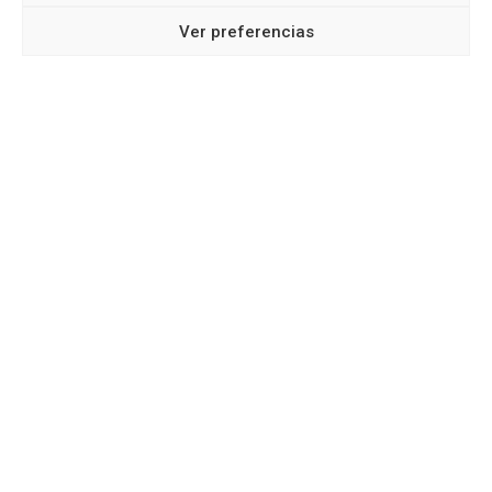
Praza do Berbés, 41
Ver preferencias
Xa sorteadas por IGVS
Real 25, 2º andar