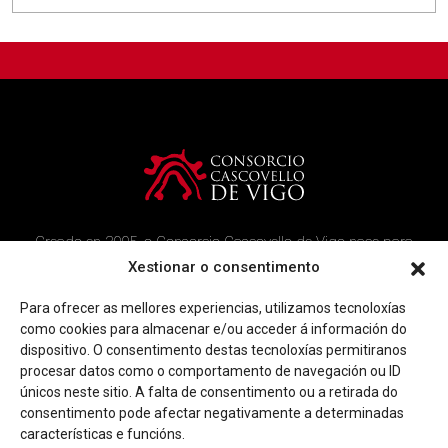
Creado en 2005, o Consorcio Cascovello de Vigo nace para
atender aos veciños do casco histórico, creando un ambicioso
Xestionar o consentimento
programa de rehabilitación e recuperación urbana na área.
Para ofrecer as mellores experiencias, utilizamos tecnoloxías
Imaxe corporativa
Contacto
como cookies para almacenar e/ou acceder á información do
dispositivo. O consentimento destas tecnoloxías permitiranos
procesar datos como o comportamento de navegación ou ID
Facebook
Twitter
Youtube
Instagram
únicos neste sitio. A falta de consentimento ou a retirada do
Rúa Ferrería, 45 Baixo 36202 Vigo (Pontevedra)
consentimento pode afectar negativamente a determinadas
|
info@consorciocascovellovigo.org
T. 986 442 638
características e funcións.