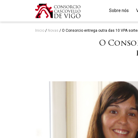
Sobre nós
Inicio
/
Novas
/
O Consorcio entrega outra das 10 VPA sort
O Consor