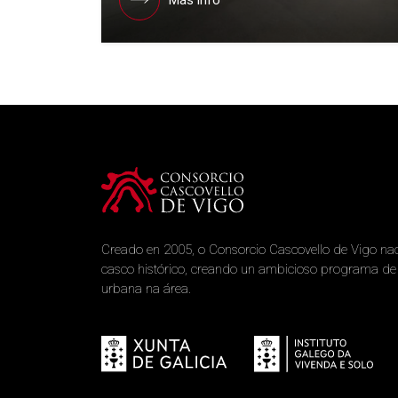
Más info
Creado en 2005, o Consorcio Cascovello de Vigo na
casco histórico, creando un ambicioso programa de r
urbana na área.