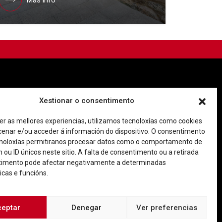
Más info
Imaxe corporativa
Contacto
Xestionar o consentimento
er as mellores experiencias, utilizamos tecnoloxías como cookies
Facebook
Twitter
Youtube
Instagram
enar e/ou acceder á información do dispositivo. O consentimento
Rúa Ferrería, 45 Baixo 36202 Vigo (Pontevedra)
noloxías permitiranos procesar datos como o comportamento de
|
o@consorciocascovellovigo.org
T. 986 442 638
 ou ID únicos neste sitio. A falta de consentimento ou a retirada
timento pode afectar negativamente a determinadas
icas e funcións.
ceptar
Denegar
Ver preferencias
de privacidade
Aviso Legal
Política de cookies