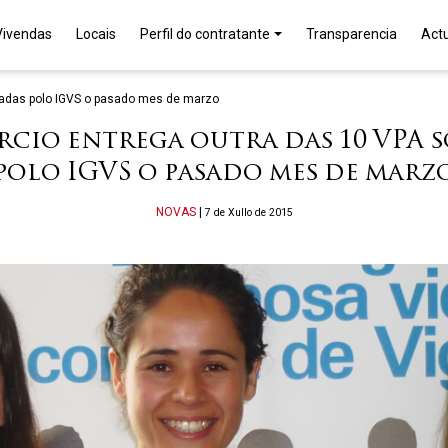
Vivendas
Locais
Perfil do contratante
Transparencia
Act
eadas polo IGVS o pasado mes de marzo
cio entrega outra das 10 VPA 
polo IGVS o pasado mes de marz
Categories
NOVAS
|
7 de Xullo de 2015