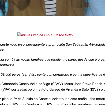
a deste novo piso, pertencente á promoción San Sebastián 4-6/Subida
ade
xa son 69 as novas familias que residen no barrio desde que o org
bilitados
108.000 euros (sen IVE), conta cun dormitorio e cunha superfice de 
o Consorcio Casco Vello de Vigo (CCVV), María José Bravo Bosch, 
(VPA) sorteadas polo Instituto Galego de Vivenda e Solo (IGVS) o
te piso, o 2º de Subida ao Castelo, celebrouse esta mañá unha nota
ado nun 90% pola Xunta e nun 10% polo Concello- agradeceu as nov