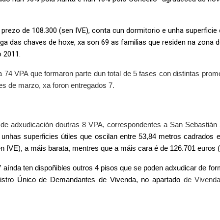
rezo de 108.300 (sen IVE), conta cun dormitorio e unha superficie 
ga das chaves de hoxe, xa son 69 as familias que residen na zon
o 2011.
a 74 VPA que formaron parte dun total de 5 fases con distintas pro
s de marzo, xa foron entregados 7.
 adxudicación doutras 8 VPA, correspondentes a San Sebastián 24
 unhas superficies útiles que
oscilan entre 53,84 metros cadrados 
n IVE), a máis barata, mentres que a máis cara é de 126.701 euros 
índa ten dispoñibles outros 4 pisos que se poden adxudicar de for
existro Único de Demandantes de Vivenda, no apartado
de Vivend