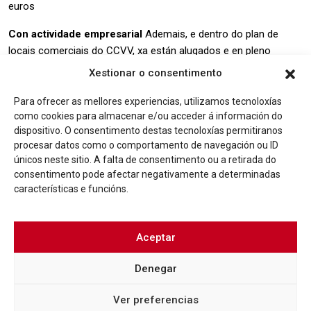
euros
Con actividade empresarial
Ademais, e dentro do plan de
locais comerciais do CCVV, xa están alugados e en pleno
funcionamento 5 locais nas rúa Abeleira Menéndez e Santiago.
Xestionar o consentimento
Na primeira rúa xa abriu
A Tenda de Avó
(unha tenda de
produtos de proximidade, de produtos da terra); unha galería de
Para ofrecer as mellores experiencias, utilizamos tecnoloxías
como cookies para almacenar e/ou acceder á información do
arte e fotografía rexentada por Javier Teniente así coma
A horta
dispositivo. O consentimento destas tecnoloxías permitiranos
no prato
(un establecemento de alimentos frescos e exóticos).
procesar datos como o comportamento de navegación ou ID
Mentres, na segunda está o estudo de arquitectura
Torrado
únicos neste sitio. A falta de consentimento ou a retirada do
Fernández
e
Oruga Express
(unha tenda de fotografía).
consentimento pode afectar negativamente a determinadas
características e funcións.
Tamén están adxudicados outros 2 locais máis e pendentes de
abrir. Trátase dun centro de artesanía e produtos de cercanía en
Abeleira Menéndez, 24 (adxudicado a Espazo Horta Urbana) e
Aceptar
unha editorial enfocada á poesía, narrativa e artes plásticas na
rúa Santiago 11-13-15-17 (esquerda), que será rexentada por
Denegar
Mundo Detrás do Marco S.L.
Ver preferencias