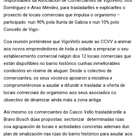
responsables da Asociación de Comerciantes de
VigoVello
, Itos
Domínguez e Anxo Méndez, para trasladarlles e explicarlles o
proxecto de locais comerciais que impulsa o organismo –
participado nun 90% pola Xunta de Galicia e nun 10% polo
Concello de Vigo-.
Coa reunión preténdese que
VigoVello
axude ao CCVV a animar
aos novos emprendedores de toda a cidade a emprazar o seu
establecemento comercial nalgún dos 12 locais comerciais que
están dispoñibles no barrio histórico cunhas inmellorables
condicións en réxime de aluguer. Desde o colectivo de
comerciantes, os seus voceiros apoiaron a iniciativa e
comprometéronse a axudar a difundir e trasladar a oferta de
locais comerciais do organismo aos seus asociados co
obxectivo de dinamizar aínda máis a zona antiga.
Así mesmo os comerciantes do Casco Vello trasladáronlle a
Bravo Bosch dúas propostas: sectorizar determinadas rúas
coa agrupación de locais e actividades concretas ademais dun
plan de sinalización nas rúas do barrio histórico para axudar aos