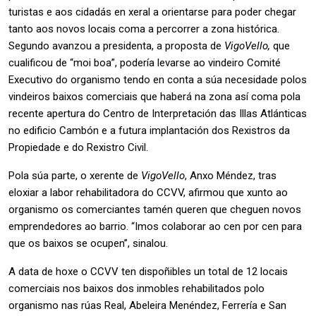
turistas e aos cidadás en xeral a orientarse para poder chegar
tanto aos novos locais coma a percorrer a zona histórica.
Segundo avanzou a presidenta, a proposta de
VigoVello,
que
cualificou de “moi boa”, podería levarse ao vindeiro Comité
Executivo do organismo tendo en conta a súa necesidade polos
vindeiros baixos comerciais que haberá na zona así coma pola
recente apertura do Centro de Interpretación das Illas Atlánticas
no edificio Cambón e a futura implantación dos Rexistros da
Propiedade e do Rexistro Civil.
Pola súa parte, o xerente de
VigoVello
, Anxo Méndez, tras
eloxiar a labor rehabilitadora do CCVV, afirmou que xunto ao
organismo os comerciantes tamén queren que cheguen novos
emprendedores ao barrio. “Imos colaborar ao cen por cen para
que os baixos se ocupen”, sinalou.
A data de hoxe o CCVV ten dispoñibles un total de 12 locais
comerciais nos baixos dos inmobles rehabilitados polo
organismo nas rúas Real, Abeleira Menéndez, Ferrería e San