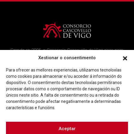
Creado en 2005, o Consorcio Cascovello de Vigo nace para
atender aos veciños do casco histórico, creando un ambicioso
Xestionar o consentimento
programa de rehabilitación e recuperación urbana na área.
Para ofrecer as mellores experiencias, utilizamos tecnoloxías
Imaxe corporativa
Contacto
como cookies para almacenar e/ou acceder á información do
dispositivo. O consentimento destas tecnoloxías permitiranos
procesar datos como o comportamento de navegación ou ID
Facebook
Twitter
Youtube
Instagram
únicos neste sitio. A falta de consentimento ou a retirada do
Rúa Ferrería, 45 Baixo 36202 Vigo (Pontevedra)
consentimento pode afectar negativamente a determinadas
|
info@consorciocascovellovigo.org
T. 986 442 638
características e funcións.
Aceptar