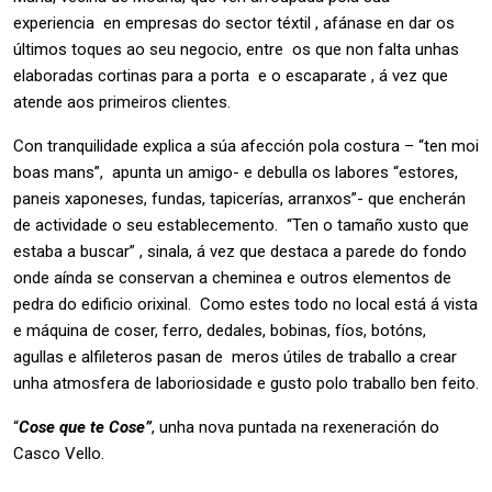
experiencia en empresas do sector téxtil , afánase en dar os
últimos toques ao seu negocio, entre os que non falta unhas
elaboradas cortinas para a porta e o escaparate , á vez que
atende aos primeiros clientes.
Con tranquilidade explica a súa afección pola costura – “ten moi
boas mans”, apunta un amigo- e debulla os labores “estores,
paneis xaponeses, fundas, tapicerías, arranxos”- que encherán
de actividade o seu establecemento. “Ten o tamaño xusto que
estaba a buscar” , sinala, á vez que destaca a parede do fondo
onde aínda se conservan a cheminea e outros elementos de
pedra do edificio orixinal. Como estes todo no local está á vista
e máquina de coser, ferro, dedales, bobinas, fíos, botóns,
agullas e alfileteros pasan de meros útiles de traballo a crear
unha atmosfera de laboriosidade e gusto polo traballo ben feito.
“
Cose que te Cose”
, unha nova puntada na rexeneración do
Casco Vello.