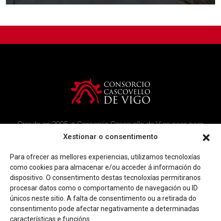
Creado en 2005, o Consorcio Cascovello de Vigo nace para
atender aos veciños do casco histórico, creando un ambicioso
Xestionar o consentimento
programa de rehabilitación e recuperación urbana na área.
Para ofrecer as mellores experiencias, utilizamos tecnoloxías
Imaxe corporativa
Contacto
como cookies para almacenar e/ou acceder á información do
dispositivo. O consentimento destas tecnoloxías permitiranos
procesar datos como o comportamento de navegación ou ID
Facebook
Twitter
Youtube
Instagram
únicos neste sitio. A falta de consentimento ou a retirada do
Rúa Ferrería, 45 Baixo 36202 Vigo (Pontevedra)
consentimento pode afectar negativamente a determinadas
|
info@consorciocascovellovigo.org
T. 986 442 638
características e funcións.