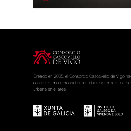
Creado en 2005, el Consorcio Cascovello de Vigo nac
casco histórico, creando un ambicioso programa de r
urbana en el área.