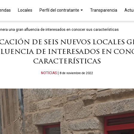
iendas
Locales
Perfil del contratante
Transparencia
Actu
nera una gran afluencia de interesados en conocer sus características
cación de seis nuevos locales 
luencia de interesados en con
características
Categories
NOTICIAS
|
8 de noviembre de 2022