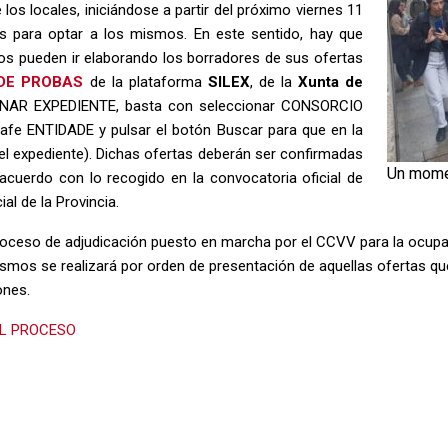
 los locales, iniciándose a partir del próximo viernes 11
as para optar a los mismos. En este sentido, hay que
ios pueden ir elaborando los borradores de sus ofertas
DE PROBAS
de la plataforma
SILEX
, de la
Xunta de
ONAR EXPEDIENTE, basta con seleccionar CONSORCIO
fe ENTIDADE y pulsar el botón Buscar para que en la
del expediente). Dichas ofertas deberán ser confirmadas
Un momen
e acuerdo con lo recogido en la convocatoria oficial de
al de la Provincia.
proceso de adjudicación puesto en marcha por el CCVV para la ocup
ismos se realizará por orden de presentación de aquellas ofertas qu
ones.
EL PROCESO