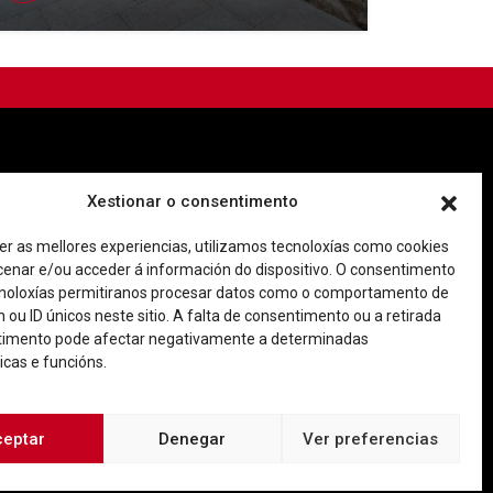
Imagen corporativa
Contacto
Xestionar o consentimento
er as mellores experiencias, utilizamos tecnoloxías como cookies
Facebook
Twitter
Youtube
Instagram
enar e/ou acceder á información do dispositivo. O consentimento
Rúa Ferrería, 45 Baixo 36202 Vigo (Pontevedra)
noloxías permitiranos procesar datos como o comportamento de
|
o@consorciocascovellovigo.org
T. 986 442 638
 ou ID únicos neste sitio. A falta de consentimento ou a retirada
timento pode afectar negativamente a determinadas
icas e funcións.
ceptar
Denegar
Ver preferencias
 de privacidad
Aviso Legal
Política de cookies