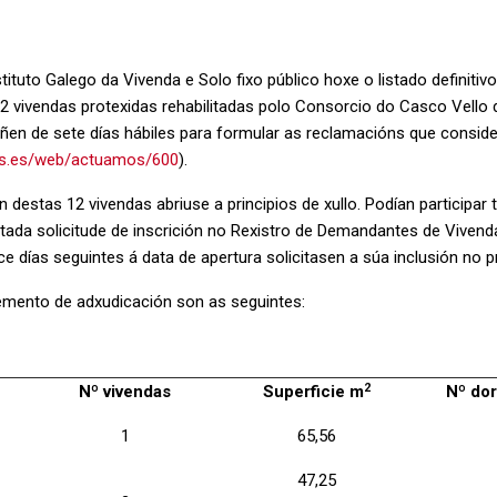
stituto Galego da Vivenda e Solo fixo público hoxe o listado definiti
 vivendas protexidas rehabilitadas polo Consorcio do Casco Vello
en de sete días hábiles para formular as reclamacións que conside
gvs.es/web/actuamos/600
).
destas 12 vivendas abriuse a principios de xullo. Podían participar
entada solicitude de inscrición no Rexistro de Demandantes de Viven
 días seguintes á data de apertura solicitasen a súa inclusión no
emento de adxudicación son as seguintes:
2
Nº vivendas
Superficie m
Nº dor
1
65,56
47,25