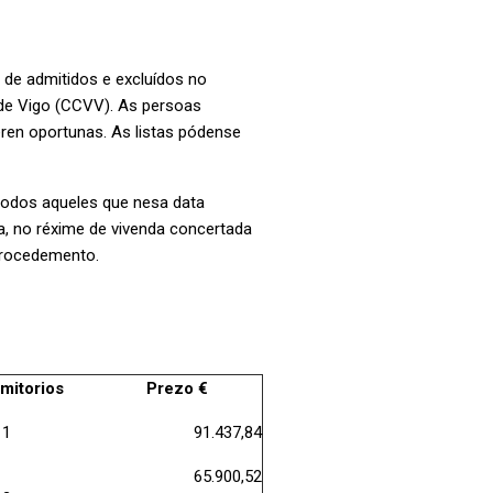
vo de admitidos e excluídos no
 de Vigo (CCVV). As persoas
ren oportunas. As listas pódense
 todos aqueles que nesa data
da, no réxime de vivenda concertada
 procedemento.
mitorios
Prezo €
1
91.437,84
65.900,52