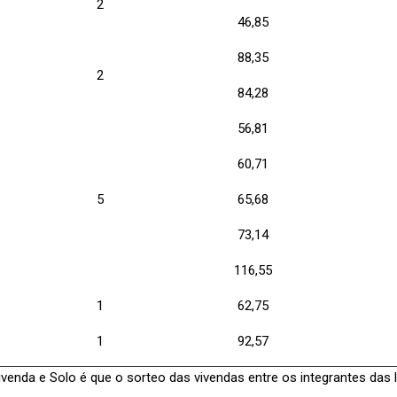
2
46,85
88,35
2
84,28
56,81
60,71
5
65,68
73,14
116,55
1
62,75
1
92,57
ivenda e Solo é que o sorteo das vivendas entre os integrantes das l