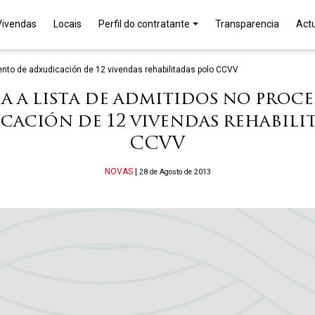
Vivendas
Locais
Perfil do contratante
Transparencia
Act
ento de adxudicación de 12 vivendas rehabilitadas polo CCVV
a a lista de admitidos no pro
cación de 12 vivendas rehabili
CCVV
Categories
NOVAS
|
28 de Agosto de 2013