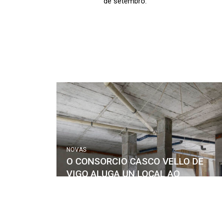
de setembro.
NOVAS
O CONSORCIO CASCO VELLO DE
VIGO ALUGA UN LOCAL AO
CONCELLO DE VIGO QUE SE
DESTINARÁ A COORDINACIÓN DO
VOLUNTARIADO E ATENCIÓN