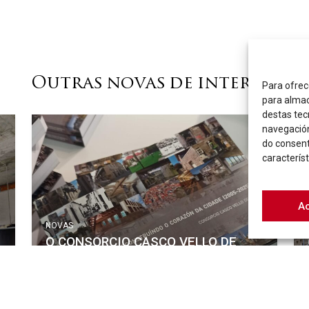
Outras novas de interese
Para ofrec
para almac
destas tec
navegación
do consen
característ
A
NOVAS
O CONSORCIO CASCO VELLO DE
VIGO PRESENTA UNHA OBRA QUE
EXPÓN O LABOR DESENVOLVIDO
NOS SEUS VINTE ANOS DE