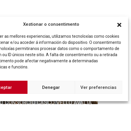
Xestionar o consentimento
er as mellores experiencias, utilizamos tecnoloxías como cookies
enar e/ou acceder á información do dispositivo. O consentimento
noloxías permitiranos procesar datos como o comportamento de
 ou ID únicos neste sitio. A falta de consentimento ou a retirada
timento pode afectar negativamente a determinadas
icas e funcións.
ceptar
Denegar
Ver preferencias
NOVAS
O CONSORCIO CASCO VELLO AVALÍA
O AVANCE DO SEU PLAN
ESTRATÉXICO E COMEZA A
DESEÑAR A FOLLA DE RUTA PARA