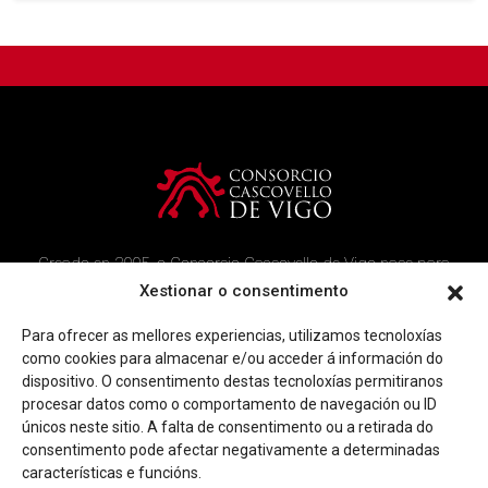
Creado en 2005, o Consorcio Cascovello de Vigo nace para
atender aos veciños do casco histórico, creando un ambicioso
Xestionar o consentimento
programa de rehabilitación e recuperación urbana na área.
Para ofrecer as mellores experiencias, utilizamos tecnoloxías
Imaxe corporativa
Contacto
como cookies para almacenar e/ou acceder á información do
dispositivo. O consentimento destas tecnoloxías permitiranos
procesar datos como o comportamento de navegación ou ID
Facebook
Twitter
Youtube
Instagram
únicos neste sitio. A falta de consentimento ou a retirada do
Rúa Ferrería, 45 Baixo 36202 Vigo (Pontevedra)
consentimento pode afectar negativamente a determinadas
|
info@consorciocascovellovigo.org
T. 986 442 638
características e funcións.