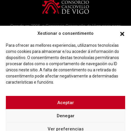
Creado en 2005, o Consorcio Cascovello de Vigo nace para
atender aos veciños do casco histórico, creando un ambicioso
Xestionar o consentimento
programa de rehabilitación e recuperación urbana na área.
Para ofrecer as mellores experiencias, utilizamos tecnoloxías
Imaxe corporativa
Contacto
como cookies para almacenar e/ou acceder á información do
dispositivo. O consentimento destas tecnoloxías permitiranos
procesar datos como o comportamento de navegación ou ID
Facebook
Twitter
Youtube
Instagram
únicos neste sitio. A falta de consentimento ou a retirada do
Rúa Ferrería, 45 Baixo 36202 Vigo (Pontevedra)
consentimento pode afectar negativamente a determinadas
|
info@consorciocascovellovigo.org
T. 986 442 638
características e funcións.
Aceptar
Denegar
Política de privacidade
Aviso Legal
Política de cookies
Ver preferencias