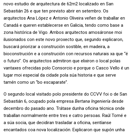
novo estudio de arquitectura de 62m2 localizado en San
Sebastián 26 e que ten previsto abrir en setembro. Os
arquitectos Ana López e Antonio Oliveira veñen de traballar en
Canadá e queren establecerse en Galicia, tendo como base a
zona histórica de Vigo. Ambos arquitectos amosáronse moi
ilusionados con este novo proxecto que, segundo explicaron,
buscará priorizar a construción sostible, en madeira, a
bioconstrución e a construción con recursos naturais xa que “é
o futuro”. Os arquitectos admitiron que elixiron o local polas
vantaxes ofrecidas polo Consorcio e porque o Casco Vello é un
lugar moi especial da cidade pola súa historia e que serve
tamén como un “bo escaparate”.
O segundo local visitado polo presidente do CCVV foi o de San
Sebastián 6, ocupado pola empresa
Bertana Ingeniería
desde
decembro do pasado ano. Trátase dunha oficina técnica onde
traballan normalmente entre tres e catro persoas. Raúl Tomé e
a súa socia, que decidiran trasladar a oficina, sentíanse
encantados coa nova localización. Explicaron que supón unha