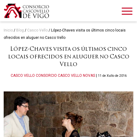
Inicio
/
Blog
/
Casco Vello
/
López-Chaves visita os últimos cinco locais
ofrecidos en aluguer no Casco Vello
López-Chaves visita os últimos cinco
locais ofrecidos en aluguer no Casco
Vello
Categories
CASCO VELLO
CONSORCIO CASCO VELLO
NOVAS
|
11 de Xullo de 2016