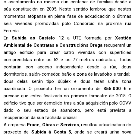
o asentamento na mesma dun centenar de familias desde a
súa constitución en 2005. Neste sentido lembrou que nestes
momentos atópanse en plena fase de adxudicación o últimas
seis vivendas promovidas polo Consorcio na próxima rúa
Ferrería.
En
Subida ao Castelo 12
a UTE formada por
Xestión
Ambiental de Contratas e Construcións Orega
recuperará un
antigo edificio para crear catro vivendas con superficies
comprendidas entre os 52 e os 77 metros cadrados; todas
contarán con acceso independente desde a rúa, dous
dormitorios, salón-comedor, baño e zona de lavadoiro e tendal;
dous delas serán tipo dúplex e dous terán unha zona
axardinada. O proxecto ten un orzamento de
355.000 €
e
prevese que estea finalizada no primeiro trimestre de 2018. O
edificio tivo que ser demolido tras a súa adquisición polo CCVV
dado o seu estado de abandono, pero está prevista a
recuperación da súa fachada orixinal.
A empresa
Prace, Obras e Servizos
, resultou adxudicataria do
proxecto de
Subida á Costa 5
, onde se creará unha nova