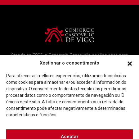
Creado en 2005, o Consorcio Cascovello de Vigo nace para
atender aos veciños do casco histórico, creando un ambicioso
Xestionar o consentimento
programa de rehabilitación e recuperación urbana na área.
Para ofrecer as mellores experiencias, utilizamos tecnoloxías
Imaxe corporativa
Contacto
como cookies para almacenar e/ou acceder á información do
dispositivo. O consentimento destas tecnoloxías permitiranos
procesar datos como o comportamento de navegación ou ID
Facebook
Twitter
Youtube
Instagram
únicos neste sitio. A falta de consentimento ou a retirada do
Rúa Ferrería, 45 Baixo 36202 Vigo (Pontevedra)
consentimento pode afectar negativamente a determinadas
|
info@consorciocascovellovigo.org
T. 986 442 638
características e funcións.
Aceptar