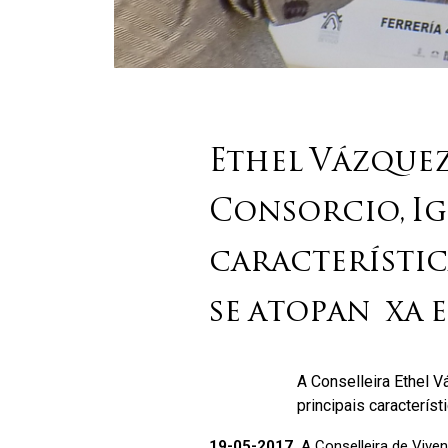
Ethel Vázque
Consorcio, Ig
característic
se atopan xa 
A Conselleira Ethel 
principais caracterís
19-05-2017
A Conselleira de Vivend