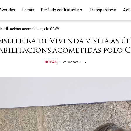
Vivendas
Locais
Perfil do contratante
Transparencia
Act
rehabilitacións acometidas polo CCVV
selleira de Vivenda visita as ú
abilitacións acometidas polo 
Categories
NOVAS
|
19 de Maio de 2017