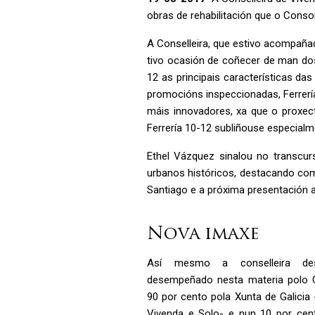
obras de rehabilitación que o Consor
A Conselleira, que estivo acompañad
tivo ocasión de coñecer de man dos
12 as principais características da
promocións inspeccionadas, Ferrería
máis innovadores, xa que o proxect
Ferrería 10-12 subliñouse especial
Ethel Vázquez sinalou no transcurs
urbanos históricos, destacando com
Santiago e a próxima presentación a
Nova imaxe
Así mesmo a conselleira de
desempeñado nesta materia polo 
90 por cento pola Xunta de Galicia 
Vivenda e Solo- e nun 10 por cent