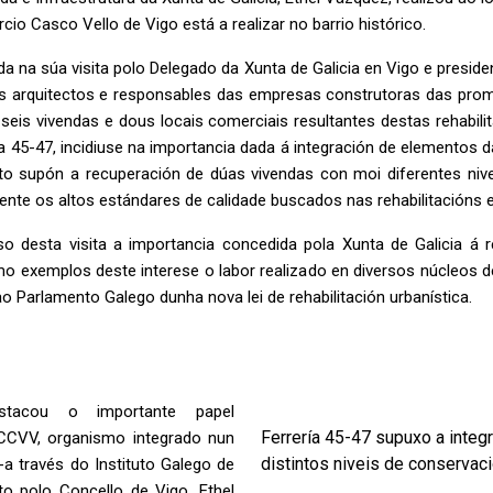
cio Casco Vello de Vigo está a realizar no barrio histórico.
a na súa visita polo Delegado da Xunta de Galicia en Vigo e presi
 arquitectos e responsables das empresas construtoras das promo
s seis vivendas e dous locais comerciais resultantes destas rehabili
 45-47, incidiuse na importancia dada á integración de elementos da
o supón a recuperación de dúas vivendas con moi diferentes nive
mente os altos estándares de calidade buscados nas rehabilitacións
o desta visita a importancia concedida pola Xunta de Galicia á r
o exemplos deste interese o labor realizado en diversos núcleos
o Parlamento Galego dunha nova lei de rehabilitación urbanística.
stacou o importante papel
Ferrería 45-47 supuxo a integ
CCVV, organismo integrado nun
distintos niveis de conservaci
-a través do Instituto Galego de
o polo Concello de Vigo. Ethel