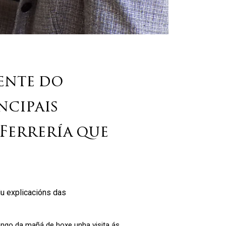
ente do
ncipais
Ferrería que
iu explicacións das
longo da mañá de hoxe unha visita ás