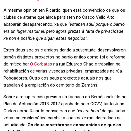
A mesma opinión ten Ricardo, quen está convencido de que os
clubes de alterne que aínda persisten no Casco Vello Alto
acabarán desaparecendo, xa que
“estaban aquí porque o barrio
era un lugar marxinal, pero agora grazas á falta de privacidade
xa non é posible que sigan estes negocios”.
Estes dous socios e amigos dende a xuventude, desenvolveron
tamén distintos proxectos no barrio antigo como foi a reforma
do mítico bar
O Corbatas
na rúa Eduardo Chao e traballan na
rehabilitación de varias vivendas privadas emprazadas na rúa
Poboadores. Outro dos seus proxectos actuais nos que
traballan é a ampliación do cemiterio de Zamáns.
Sobre a recuperación prevista da fachada do Berbés incluído no
Plan de Actuación 2013-2017 aprobado polo CCVV, tanto Juan
Carlos como Ricardo consideran que
“xa era hora”
de que unha
zona tan emblemática cambie a súa imaxe moi degradada na
actualidade.
Os dous mostráronse convencidos de que as