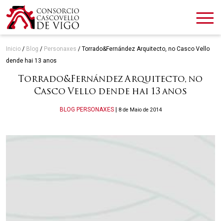
Inicio
/
Blog
/
Personaxes
/
Torrado&Fernández Arquitecto, no Casco Vello
dende hai 13 anos
Torrado&Fernández Arquitecto, no
Casco Vello dende hai 13 anos
Categories
BLOG
PERSONAXES
|
8 de Maio de 2014