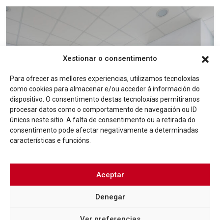
Xestionar o consentimento
Para ofrecer as mellores experiencias, utilizamos tecnoloxías
como cookies para almacenar e/ou acceder á información do
dispositivo. O consentimento destas tecnoloxías permitiranos
BLOG
procesar datos como o comportamento de navegación ou ID
UN RECITAL PÓETICO NA PRAZA DO ABANICO
únicos neste sitio. A falta de consentimento ou a retirada do
POÑERÁ FIN AO TALLER DE VOZ ORGANIZADO POR
consentimento pode afectar negativamente a determinadas
ÉVAME OROZA
características e funcións.
Más info
Aceptar
Denegar
Ver preferencias