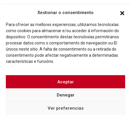
Outras novas de interese
Xestionar o consentimento
Para ofrecer as mellores experiencias, utilizamos tecnoloxías
como cookies para almacenar e/ou acceder á información do
dispositivo. O consentimento destas tecnoloxías permitiranos
procesar datos como o comportamento de navegación ou ID
únicos neste sitio. A falta de consentimento ou a retirada do
consentimento pode afectar negativamente a determinadas
características e funcións.
Aceptar
BLOG
UN RECITAL PÓETICO NA PRAZA DO ABANICO
Denegar
POÑERÁ FIN AO TALLER DE VOZ ORGANIZADO POR
ÉVAME OROZA
Ver preferencias
Más info