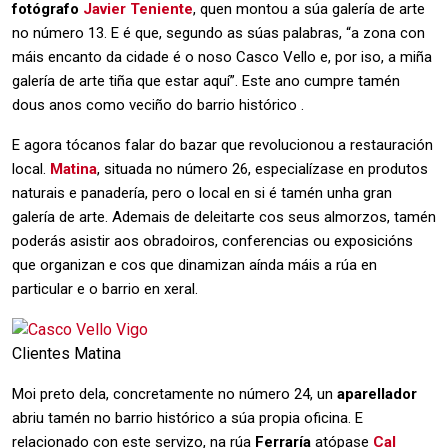
fotógrafo
Javier Teniente
, quen montou a súa galería de arte
no número 13. E é que, segundo as súas palabras, “a zona con
máis encanto da cidade é o noso Casco Vello e, por iso, a miña
galería de arte tiña que estar aquí”. Este ano cumpre tamén
dous anos como veciño do barrio histórico .
E agora tócanos falar do bazar que revolucionou a restauración
local.
Matina
, situada no número 26, especialízase en produtos
naturais e panadería, pero o local en si é tamén unha gran
galería de arte. Ademais de deleitarte cos seus almorzos, tamén
poderás asistir aos obradoiros, conferencias ou exposicións
que organizan e cos que dinamizan aínda máis a rúa en
particular e o barrio en xeral.
Clientes Matina
Moi preto dela, concretamente no número 24, un
aparellador
abriu tamén no barrio histórico a súa propia oficina. E
relacionado con este servizo, na rúa
Ferraría
atópase
Cal