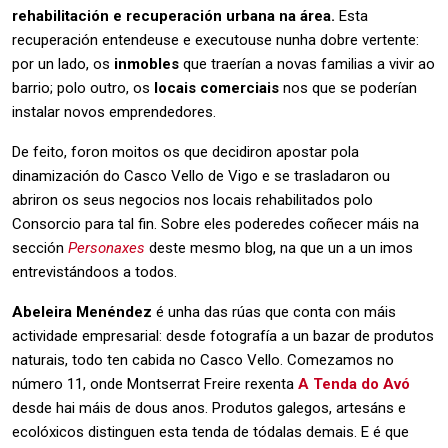
rehabilitación e recuperación urbana na área.
Esta
recuperación entendeuse e executouse nunha dobre vertente:
por un lado, os
inmobles
que traerían a novas familias a vivir ao
barrio; polo outro, os
locais comerciais
nos que se poderían
instalar novos emprendedores.
De feito, foron moitos os que decidiron apostar pola
dinamización do Casco Vello de Vigo e se trasladaron ou
abriron os seus negocios nos locais rehabilitados polo
Consorcio para tal fin. Sobre eles poderedes coñecer máis na
sección
Personaxes
deste mesmo blog, na que un a un imos
entrevistándoos a todos.
Abeleira Menéndez
é unha das rúas que conta con máis
actividade empresarial: desde fotografía a un bazar de produtos
naturais, todo ten cabida no Casco Vello. Comezamos no
número 11, onde Montserrat Freire rexenta
A Tenda do Avó
desde hai máis de dous anos. Produtos galegos, artesáns e
ecolóxicos distinguen esta tenda de tódalas demais. E é que