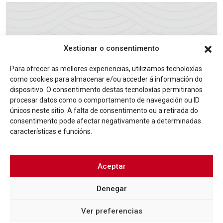
Xestionar o consentimento
Para ofrecer as mellores experiencias, utilizamos tecnoloxías
como cookies para almacenar e/ou acceder á información do
dispositivo. O consentimento destas tecnoloxías permitiranos
LICITACIÓNS EN FASE DE ADXUDICACIÓN
procesar datos como o comportamento de navegación ou ID
EXPEDIENTE: CONTRATACIÓN POLO
únicos neste sitio. A falta de consentimento ou a retirada do
PROCEDEMENTO ABERTO PARA AS OBRAS DE
consentimento pode afectar negativamente a determinadas
REHABILITACIÓN EN SUBIDA AO CASTELO, 12.
características e funcións.
EXPEDIENTE 69-17.
Más info
Aceptar
Denegar
Ver preferencias