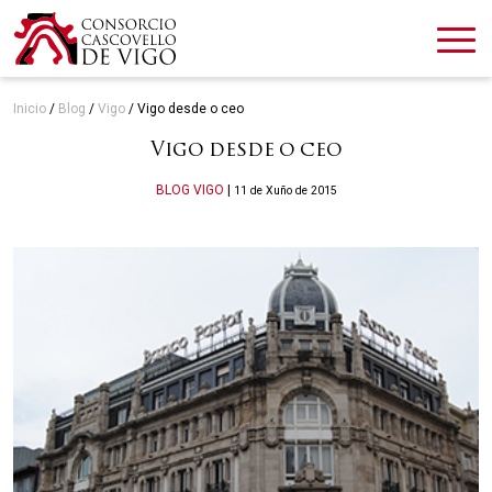
Inicio
/
Blog
/
Vigo
/
Vigo desde o ceo
Vigo desde o ceo
Categories
BLOG
VIGO
|
11 de Xuño de 2015