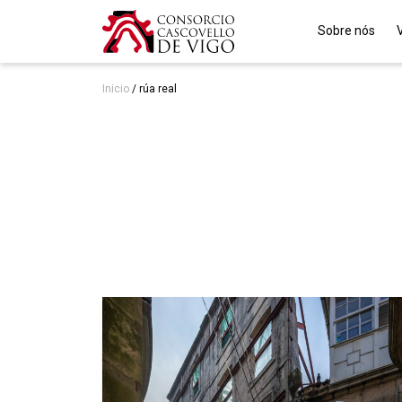
Sobre nós
Inicio
/
rúa real