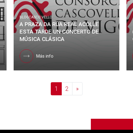
BLOG
CASCO VELLO
A PRAZA DA RÚA REAL ACOLLE
ESTA TARDE UN CONCERTO DE
MÚSICA CLÁSICA
Más info
Posts navigation
1
2
»