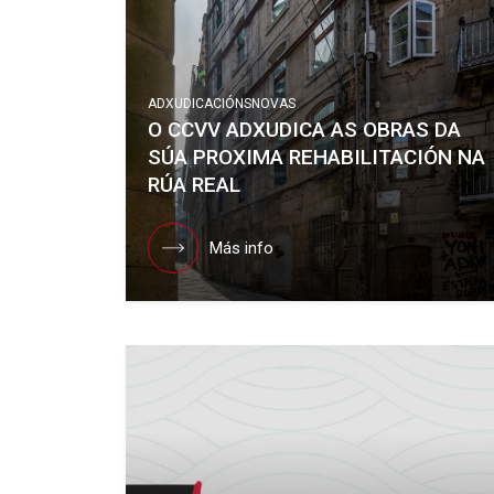
ADXUDICACIÓNS
NOVAS
O CCVV ADXUDICA AS OBRAS DA
SÚA PROXIMA REHABILITACIÓN NA
RÚA REAL
Más info