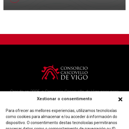
Creado en 2005, o Consorcio Cascovello de Vigo nace para
atender aos veciños do casco histórico, creando un ambicioso
Xestionar o consentimento
programa de rehabilitación e recuperación urbana na área.
Para ofrecer as mellores experiencias, utilizamos tecnoloxías
Imaxe corporativa
Contacto
como cookies para almacenar e/ou acceder á información do
dispositivo. O consentimento destas tecnoloxías permitiranos
procesar datos como o comportamento de navegación ou ID