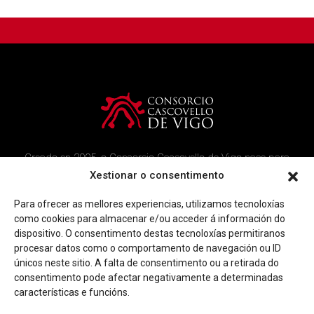
Creado en 2005, o Consorcio Cascovello de Vigo nace para
atender aos veciños do casco histórico, creando un ambicioso
Xestionar o consentimento
programa de rehabilitación e recuperación urbana na área.
Para ofrecer as mellores experiencias, utilizamos tecnoloxías
Imaxe corporativa
Contacto
como cookies para almacenar e/ou acceder á información do
dispositivo. O consentimento destas tecnoloxías permitiranos
procesar datos como o comportamento de navegación ou ID
Facebook
Twitter
Youtube
Instagram
únicos neste sitio. A falta de consentimento ou a retirada do
Rúa Ferrería, 45 Baixo 36202 Vigo (Pontevedra)
consentimento pode afectar negativamente a determinadas
|
info@consorciocascovellovigo.org
T. 986 442 638
características e funcións.