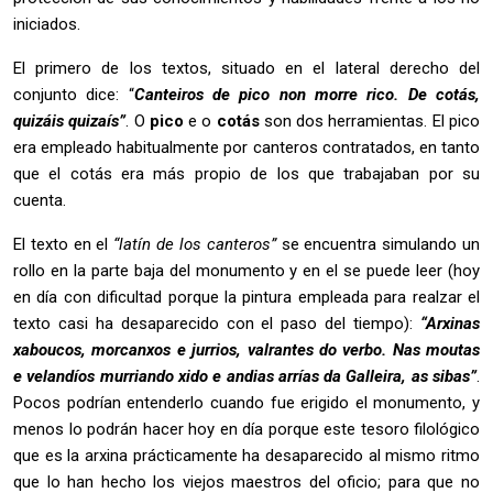
iniciados.
El primero de los textos, situado en el lateral derecho del
conjunto dice: “
Canteiros de pico non morre rico. De cotás,
quizáis quizaís”
. O
pico
e o
cotás
son dos herramientas. El pico
era empleado habitualmente por canteros contratados, en tanto
que el cotás era más propio de los que trabajaban por su
cuenta.
El texto en el
“latín de los canteros”
se encuentra simulando un
rollo en la parte baja del monumento y en el se puede leer (hoy
en día con dificultad porque la pintura empleada para realzar el
texto casi ha desaparecido con el paso del tiempo):
“Arxinas
xaboucos, morcanxos e jurrios, valrantes do verbo. Nas moutas
e velandíos murriando xido e andias arrías da Galleira, as sibas”
.
Pocos podrían entenderlo cuando fue erigido el monumento, y
menos lo podrán hacer hoy en día porque este tesoro filológico
que es la arxina prácticamente ha desaparecido al mismo ritmo
que lo han hecho los viejos maestros del oficio; para que no