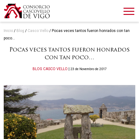
Inicio
/
Blog
/
Casco Vello
/
Pocas veces tantos fueron honrados con tan
poco…
Pocas veces tantos fueron honrados
con tan poco…
Categories
BLOG
CASCO VELLO
|
23 de Novembro de 2017