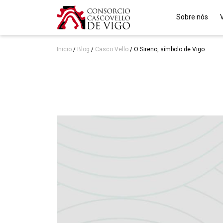
Sobre nós
Inicio
/
Blog
/
Casco Vello
/
O Sireno, símbolo de Vigo