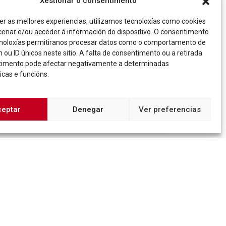
Xestionar o consentimento
er as mellores experiencias, utilizamos tecnoloxías como cookies
BLOG
enar e/ou acceder á información do dispositivo. O consentimento
ANTONIO GARCÍA TEIJEIRO
noloxías permitiranos procesar datos como o comportamento de
CONVERSARÁ MAÑÁ AO REDOR DA
 ou ID únicos neste sitio. A falta de consentimento ou a retirada
timento pode afectar negativamente a determinadas
SÚA OBRA NA SEDE DE ÉVAME
icas e funcións.
OROZA
Más info
ceptar
Denegar
Ver preferencias
Imaxe corporativa
Contacto