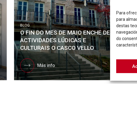
Para ofrec
para almac
destas tec
BLOG
O FIN DO MES DE MAIO ENCHE DE
navegación
do consen
ACTIVIDADES LÚDICAS E
característ
CULTURAIS O CASCO VELLO
Más info
A