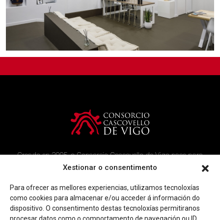
Creado en 2005, o Consorcio Cascovello de Vigo nace para
atender aos veciños do casco histórico, creando un ambicioso
Xestionar o consentimento
programa de rehabilitación e recuperación urbana na área.
Para ofrecer as mellores experiencias, utilizamos tecnoloxías
Imaxe corporativa
Contacto
como cookies para almacenar e/ou acceder á información do
dispositivo. O consentimento destas tecnoloxías permitiranos
procesar datos como o comportamento de navegación ou ID