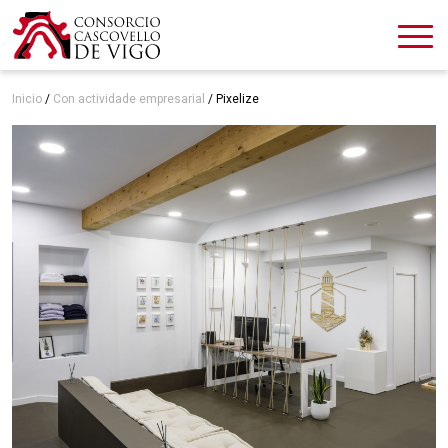
Inicio
/
Con actividade empresarial
/
Pixelize