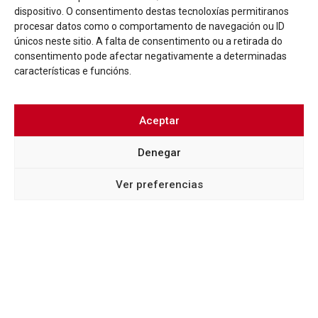
dispositivo. O consentimento destas tecnoloxías permitiranos
procesar datos como o comportamento de navegación ou ID
únicos neste sitio. A falta de consentimento ou a retirada do
consentimento pode afectar negativamente a determinadas
características e funcións.
Aceptar
LOREM IPSUM
NOVAS
XUNTA DE GALICIA E CONCELLO DE VIGO APROBAN
Denegar
A RENOVACIÓN DO CONVENIO DO CONSORCIO
CASCO VELLO DURANTE CATRO ANOS MÁIS
Ver preferencias
Más info