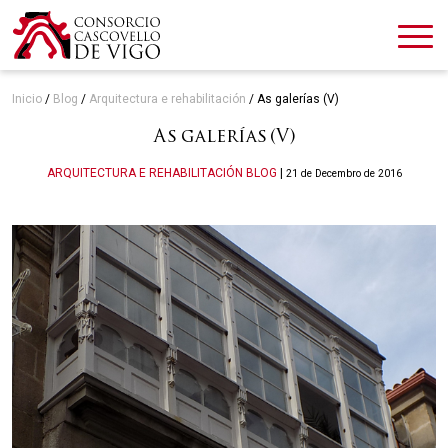
Inicio
/
Blog
/
Arquitectura e rehabilitación
/
As galerías (V)
As galerías (V)
Categories
ARQUITECTURA E REHABILITACIÓN
BLOG
|
21 de Decembro de 2016