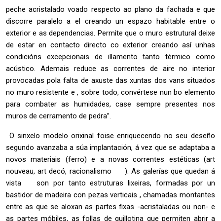
peche acristalado voado respecto ao plano da fachada e que
discorre paralelo a el creando un espazo habitable entre o
exterior e as dependencias. Permite que o muro estrutural deixe
de estar en contacto directo co exterior creando así unhas
condicións excepcionais de illamento tanto térmico como
acústico. Ademais reduce as correntes de aire no interior
provocadas pola falta de axuste das xuntas dos vans situados
no muro resistente e , sobre todo, convértese nun bo elemento
para combater as humidades, case sempre presentes nos
muros de cerramento de pedra”.
O sinxelo modelo orixinal foise enriquecendo no seu deseño
segundo avanzaba a súa implantación, á vez que se adaptaba a
novos materiais (ferro) e a novas correntes estéticas (art
nouveau, art decó, racionalismo
). As galerías que quedan á
vista
son por tanto estruturas lixeiras, formadas por un
bastidor de madeira con pezas verticais , chamadas montantes
entre as que se aloxan as partes fixas -acristaladas ou non- e
as partes móbiles, as follas de guillotina que permiten abrir a