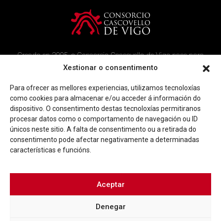
Creado en 2005, o Consorcio Cascovello de Vigo nace para
atender aos veciños do casco histórico, creando un ambicioso
Xestionar o consentimento
programa de rehabilitación e recuperación urbana na área.
Para ofrecer as mellores experiencias, utilizamos tecnoloxías
Imaxe corporativa
Contacto
como cookies para almacenar e/ou acceder á información do
dispositivo. O consentimento destas tecnoloxías permitiranos
procesar datos como o comportamento de navegación ou ID
Facebook
Twitter
Youtube
Instagram
únicos neste sitio. A falta de consentimento ou a retirada do
Rúa Ferrería, 45 Baixo 36202 Vigo (Pontevedra)
consentimento pode afectar negativamente a determinadas
|
info@consorciocascovellovigo.org
T. 986 442 638
características e funcións.
Aceptar
Denegar