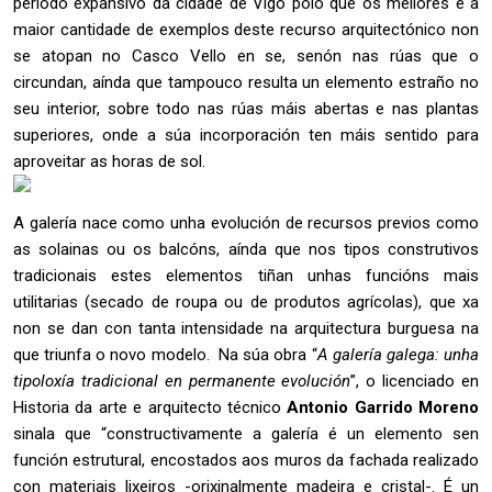
período expansivo da cidade de Vigo polo que os mellores e a
maior cantidade de exemplos deste recurso arquitectónico non
se atopan no Casco Vello en se, senón nas rúas que o
circundan, aínda que tampouco resulta un elemento estraño no
seu interior, sobre todo nas rúas máis abertas e nas plantas
superiores, onde a súa incorporación ten máis sentido para
aproveitar as horas de sol.
A galería nace como unha evolución de recursos previos como
as solainas ou os balcóns, aínda que nos tipos construtivos
tradicionais estes elementos tiñan unhas funcións mais
utilitarias (secado de roupa ou de produtos agrícolas), que xa
non se dan con tanta intensidade na arquitectura burguesa na
que triunfa o novo modelo. Na súa obra “
A galería galega: unha
tipoloxía tradicional en permanente evolución
”, o licenciado en
Historia da arte e arquitecto técnico
Antonio Garrido Moreno
sinala que “constructivamente a galería é un elemento sen
función estrutural, encostados aos muros da fachada realizado
con materiais lixeiros -orixinalmente madeira e cristal-. É un