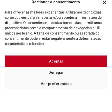
Más info
Xestionar o consentimento
Para ofrecer as mellores experiencias, utilizamos tecnoloxías
como cookies para almacenar e/ou acceder á información do
dispositivo. O consentimento destas tecnoloxías permitiranos
procesar datos como o comportamento de navegación ou ID
únicos neste sitio. A falta de consentimento ou a retirada do
consentimento pode afectar negativamente a determinadas
características e funcións.
Aceptar
Denegar
ADXUDICACIÓNS
NOVAS
O CCVV ADXUDICA AS OBRAS DA SÚA PROXIMA
Ver preferencias
REHABILITACIÓN NA RÚA REAL
Más info