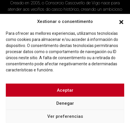
Creado en 2005, o Consorcio Cascovello de Vigo nace para
atender aos veciños do casco histórico, creando un ambicioso
programa de rehabilitación e recuperación urbana na área.
Xestionar o consentimento
Imaxe corporativa
Contacto
Para ofrecer as mellores experiencias, utilizamos tecnoloxías
como cookies para almacenar e/ou acceder á información do
Facebook
Twitter
Youtube
Instagram
dispositivo. O consentimento destas tecnoloxías permitiranos
procesar datos como o comportamento de navegación ou ID
Rúa Ferrería, 45 Baixo 36202 Vigo (Pontevedra)
únicos neste sitio. A falta de consentimento ou a retirada do
|
info@consorciocascovellovigo.org
T. 986 442 638
consentimento pode afectar negativamente a determinadas
características e funcións.
Aceptar
Denegar
Política de privacidade
Aviso Legal
Política de cookies
Ver preferencias