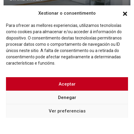
Más info
Xestionar o consentimento
Para ofrecer as mellores experiencias, utilizamos tecnoloxías
como cookies para almacenar e/ou acceder á información do
dispositivo. O consentimento destas tecnoloxías permitiranos
procesar datos como o comportamento de navegación ou ID
únicos neste sitio. A falta de consentimento ou a retirada do
consentimento pode afectar negativamente a determinadas
características e funcións.
Aceptar
Denegar
BLOG
O FIN DO MES DE MAIO ENCHE DE ACTIVIDADES
Ver preferencias
LÚDICAS E CULTURAIS O CASCO VELLO
Más info