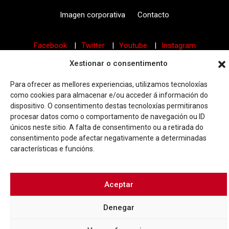
Imagen corporativa
Contacto
Facebook
Twitter
Youtube
Instagram
Rúa Ferrería, 45 Baixo 36202 Vigo (Pontevedra)
Xestionar o consentimento
|
info@consorciocascovellovigo.org
T. 986 442 638
Para ofrecer as mellores experiencias, utilizamos tecnoloxías
como cookies para almacenar e/ou acceder á información do
dispositivo. O consentimento destas tecnoloxías permitiranos
procesar datos como o comportamento de navegación ou ID
únicos neste sitio. A falta de consentimento ou a retirada do
consentimento pode afectar negativamente a determinadas
Política de privacidad
Aviso Legal
Política de cookies
características e funcións.
Aceptar
Denegar