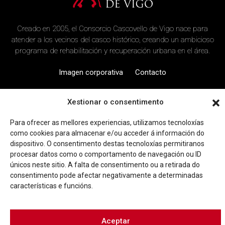
Creado en 2005, el Consorcio Cascovello de Vigo nace para
atender a los vecinos del casco histórico, creando un ambicioso
programa de rehabilitación y recuperación urbana en el área.
Imagen corporativa
Contacto
Xestionar o consentimento
Facebook
Twitter
Youtube
Instagram
Rúa Ferrería, 45 Baixo 36202 Vigo (Pontevedra)
Para ofrecer as mellores experiencias, utilizamos tecnoloxías
|
info@consorciocascovellovigo.org
T. 986 442 638
como cookies para almacenar e/ou acceder á información do
dispositivo. O consentimento destas tecnoloxías permitiranos
procesar datos como o comportamento de navegación ou ID
únicos neste sitio. A falta de consentimento ou a retirada do
consentimento pode afectar negativamente a determinadas
características e funcións.
Política de privacidad
Aviso Legal
Política de cookies
Aceptar