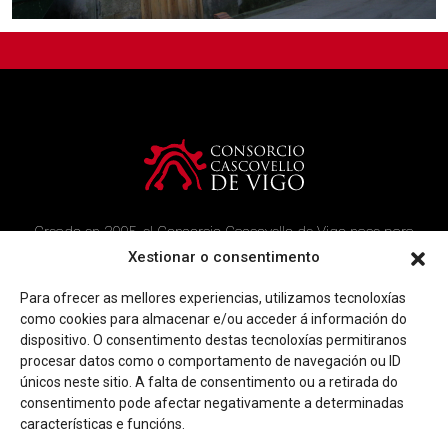
Creado en 2005, el Consorcio Cascovello de Vigo nace para
atender a los vecinos del casco histórico, creando un ambicioso
Xestionar o consentimento
programa de rehabilitación y recuperación urbana en el área.
Para ofrecer as mellores experiencias, utilizamos tecnoloxías
Imagen corporativa
Contacto
como cookies para almacenar e/ou acceder á información do
dispositivo. O consentimento destas tecnoloxías permitiranos
procesar datos como o comportamento de navegación ou ID
Facebook
Twitter
Youtube
Instagram
únicos neste sitio. A falta de consentimento ou a retirada do
Rúa Ferrería, 45 Baixo 36202 Vigo (Pontevedra)
consentimento pode afectar negativamente a determinadas
|
info@consorciocascovellovigo.org
T. 986 442 638
características e funcións.