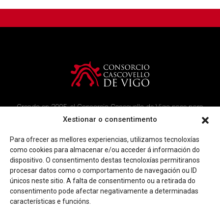
Creado en 2005, el Consorcio Cascovello de Vigo nace para
atender a los vecinos del casco histórico, creando un ambicioso
Xestionar o consentimento
programa de rehabilitación y recuperación urbana en el área.
Para ofrecer as mellores experiencias, utilizamos tecnoloxías
Imagen corporativa
Contacto
como cookies para almacenar e/ou acceder á información do
dispositivo. O consentimento destas tecnoloxías permitiranos
procesar datos como o comportamento de navegación ou ID
Facebook
Twitter
Youtube
Instagram
únicos neste sitio. A falta de consentimento ou a retirada do
Rúa Ferrería, 45 Baixo 36202 Vigo (Pontevedra)
consentimento pode afectar negativamente a determinadas
|
info@consorciocascovellovigo.org
T. 986 442 638
características e funcións.