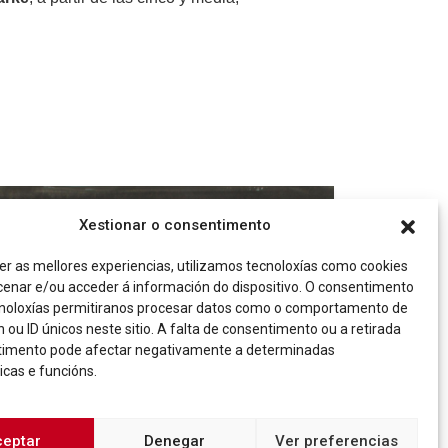
Xestionar o consentimento
er as mellores experiencias, utilizamos tecnoloxías como cookies
enar e/ou acceder á información do dispositivo. O consentimento
noloxías permitiranos procesar datos como o comportamento de
 ou ID únicos neste sitio. A falta de consentimento ou a retirada
timento pode afectar negativamente a determinadas
icas e funcións.
BLOG
LOREM IPSUM
ANTONIO GARCÍA TEIJEIRO
CONVERSARÁ MAÑANA EN TORNO A
ceptar
Denegar
Ver preferencias
SU OBRA EN LA SEDE DE ÉVAME