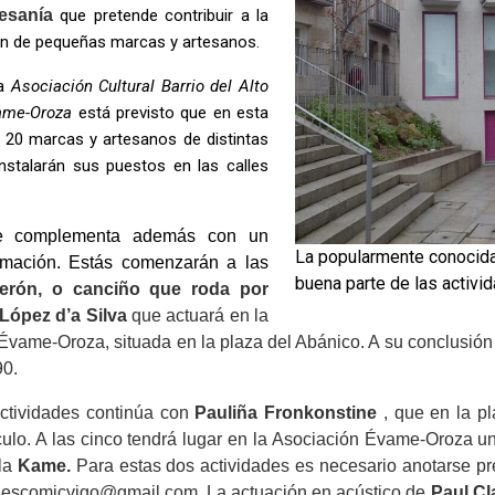
tesanía
que pretende contribuir a la
sión de pequeñas marcas y artesanos.
la
Asociación Cultural Barrio del Alto
ame-Oroza
está previsto que en esta
e 20 marcas y artesanos de distintas
nstalarán sus puestos en las calles
se complementa además con un
La popularmente conocid
imación. Estás comenzarán a las
buena parte de las activi
erón, o canciño que roda por
López d’a Silva
que
actuará
en la
 Évame-Oroza,
situada en la plaza del Abánico. A su conclusión
90.
actividades continúa con
Pauliña Fronkonstine
, que en la pl
áculo. A las cinco tendrá lugar en la Asociación Évame-Oroza u
la
Kame.
Para estas dos actividades es necesario anotarse pr
sescomicvigo@gmail.com
. La actuación en acústico de
Paul Cl