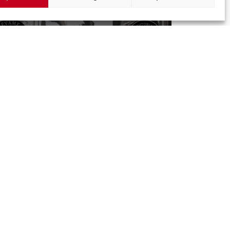
OROZA
Más info
Imagen corporativa
Contacto
Facebook
Twitter
Youtube
Instagram
Rúa Ferrería, 45 Baixo 36202 Vigo (Pontevedra)
|
o@consorciocascovellovigo.org
T. 986 442 638