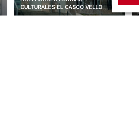
CULTURALES EL CASCO VELLO
Más info
e para atender a los vecinos del
ehabilitación y recuperación
inf