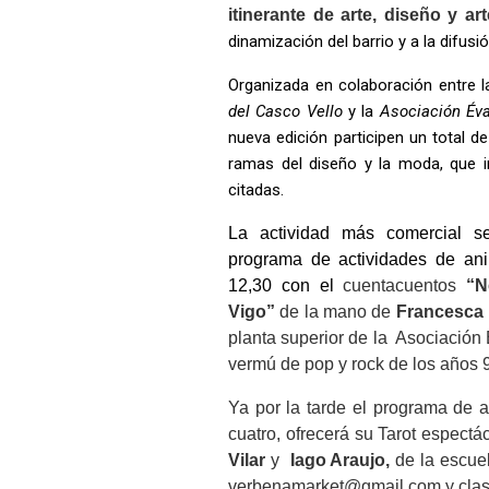
itinerante de arte, diseño y ar
dinamización del barrio y a la difu
Organizada en colaboración entre 
del Casco Vello
y la
Asociación Év
nueva edición participen un total d
ramas del diseño y la moda, que i
citadas.
La actividad más comercial 
programa de actividades de an
12,30 con el
cuentacuentos
“
N
Vigo”
de la mano de
Francesca 
planta superior de la
Asociación
vermú de pop y rock de los años 
Ya por la tarde el programa de 
cuatro, ofrecerá su Tarot espect
Vilar
y
Iago Araujo
,
de la escue
verbenamarket@gmail.com
y
cla