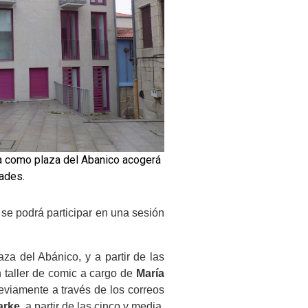
a como plaza del Abanico acogerá
dades.
 se podrá participar en una sesión
aza del Abánico, y a partir de las
n taller de comic a cargo de
María
eviamente a través de los correos
arke
, a partir de las cinco y media,