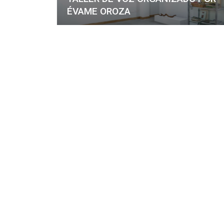
ÉVAME OROZA
Más info
Creado en 2005, el Consorcio Cascovello de Vigo nac
casco histórico, creando un ambicioso programa de r
urbana en el área.