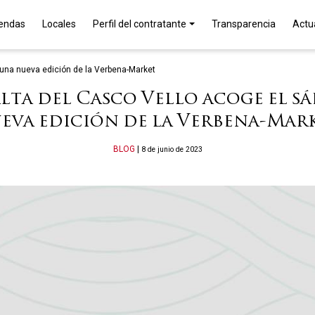
iendas
Locales
Perfil del contratante
Transparencia
Actu
 una nueva edición de la Verbena-Market
alta del Casco Vello acoge el s
eva edición de la Verbena-Mar
Categories
BLOG
|
8 de junio de 2023