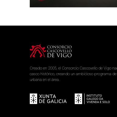
Creado en 2005, el Consorcio Cascovello de Vigo nac
casco histórico, creando un ambicioso programa de r
urbana en el área.