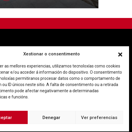
Imagen corporativa
Contacto
Xestionar o consentimento
er as mellores experiencias, utilizamos tecnoloxías como cookies
Facebook
Twitter
Youtube
Instagram
enar e/ou acceder á información do dispositivo. O consentimento
Rúa Ferrería, 45 Baixo 36202 Vigo (Pontevedra)
noloxías permitiranos procesar datos como o comportamento de
|
o@consorciocascovellovigo.org
T. 986 442 638
 ou ID únicos neste sitio. A falta de consentimento ou a retirada
timento pode afectar negativamente a determinadas
icas e funcións.
ceptar
Denegar
Ver preferencias
 de privacidad
Aviso Legal
Política de cookies