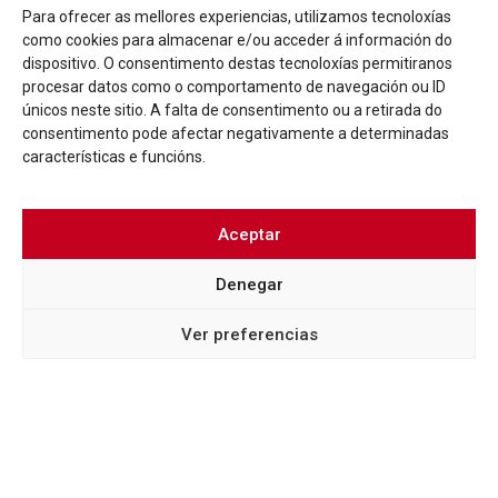
Para ofrecer as mellores experiencias, utilizamos tecnoloxías
como cookies para almacenar e/ou acceder á información do
dispositivo. O consentimento destas tecnoloxías permitiranos
procesar datos como o comportamento de navegación ou ID
únicos neste sitio. A falta de consentimento ou a retirada do
consentimento pode afectar negativamente a determinadas
características e funcións.
Aceptar
BLOG
LOREM IPSUM
Denegar
EL FIN DEL MES DE MAYO LLENA DE ACTIVIDADES
LÚDICAS Y CULTURALES EL CASCO VELLO
Ver preferencias
Más info