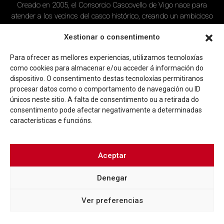
Creado en 2005, el Consorcio Cascovello de Vigo nace para
atender a los vecinos del casco histórico, creando un ambicioso
programa de rehabilitación y recuperación urbana en el área.
Xestionar o consentimento
Imagen corporativa
Contacto
Para ofrecer as mellores experiencias, utilizamos tecnoloxías
como cookies para almacenar e/ou acceder á información do
Facebook
Twitter
Youtube
Instagram
dispositivo. O consentimento destas tecnoloxías permitiranos
procesar datos como o comportamento de navegación ou ID
Rúa Ferrería, 45 Baixo 36202 Vigo (Pontevedra)
únicos neste sitio. A falta de consentimento ou a retirada do
|
info@consorciocascovellovigo.org
T. 986 442 638
consentimento pode afectar negativamente a determinadas
características e funcións.
Aceptar
Denegar
Política de privacidad
Aviso Legal
Política de cookies
Ver preferencias