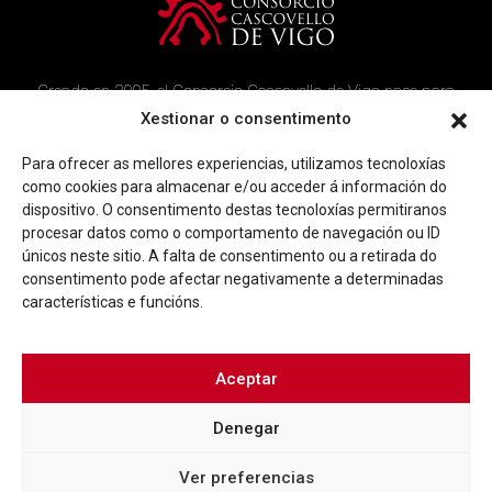
Creado en 2005, el Consorcio Cascovello de Vigo nace para
atender a los vecinos del casco histórico, creando un ambicioso
Xestionar o consentimento
programa de rehabilitación y recuperación urbana en el área.
Para ofrecer as mellores experiencias, utilizamos tecnoloxías
Imagen corporativa
Contacto
como cookies para almacenar e/ou acceder á información do
dispositivo. O consentimento destas tecnoloxías permitiranos
procesar datos como o comportamento de navegación ou ID
Facebook
Twitter
Youtube
Instagram
únicos neste sitio. A falta de consentimento ou a retirada do
Rúa Ferrería, 45 Baixo 36202 Vigo (Pontevedra)
consentimento pode afectar negativamente a determinadas
|
info@consorciocascovellovigo.org
T. 986 442 638
características e funcións.
Aceptar
Denegar
Política de privacidad
Aviso Legal
Política de cookies
Ver preferencias