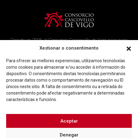
Creado en 2005, el Consorcio Cascovello de Vigo nace para
atender a los vecinos del casco histórico, creando un ambicioso
Xestionar o consentimento
programa de rehabilitación y recuperación urbana en el área.
Para ofrecer as mellores experiencias, utilizamos tecnoloxías
Imagen corporativa
Contacto
como cookies para almacenar e/ou acceder á información do
dispositivo. O consentimento destas tecnoloxías permitiranos
procesar datos como o comportamento de navegación ou ID
Facebook
Twitter
Youtube
Instagram
únicos neste sitio. A falta de consentimento ou a retirada do
Rúa Ferrería, 45 Baixo 36202 Vigo (Pontevedra)
consentimento pode afectar negativamente a determinadas
|
info@consorciocascovellovigo.org
T. 986 442 638
características e funcións.
Aceptar
Denegar