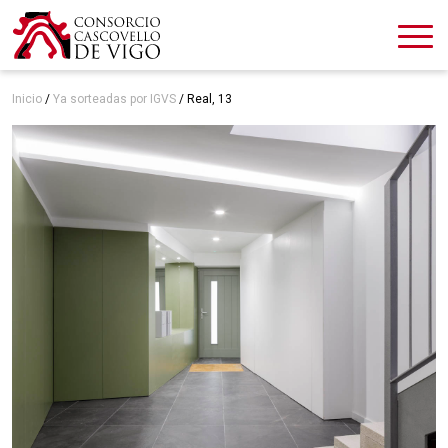
Inicio
/
Ya sorteadas por IGVS
/
Real, 13