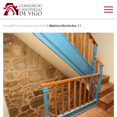
Inicio
/
Ya sorteadas por IGVS
/
Abeleira Menéndez 11