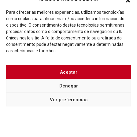
Para ofrecer as mellores experiencias, utilizamos tecnoloxías
como cookies para almacenar e/ou acceder á información do
dispositivo. O consentimento destas tecnoloxías permitiranos
procesar datos como o comportamento de navegación ou ID
únicos neste sitio. A falta de consentimento ou a retirada do
consentimento pode afectar negativamente a determinadas
características e funcións.
Aceptar
NOTICIAS
EL CONSORCIO CASCO VELLO DE VIGO PRESENTA
Denegar
UNA OBRA QUE EXPONE LA LABOR DESARROLLADA
EN SUS VEINTE AÑOS DE EXISTENCIA
Ver preferencias
Más info