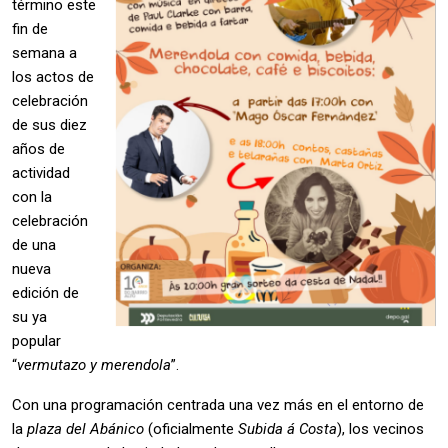
término este
fin de
semana a
los actos de
celebración
de sus diez
años de
actividad
con la
celebración
de una
nueva
edición de
su ya
popular
“
vermutazo y merendola
”.
Con una programación centrada una vez más en el entorno de
la
plaza del Abánico
(oficialmente
Subida á Costa
), los vecinos