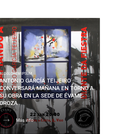
BLOG
LOREM IPSUM
ANTONIO GARCÍA TEIJEIRO
CONVERSARÁ MAÑANA EN TORNO A
SU OBRA EN LA SEDE DE ÉVAME
OROZA
Más info